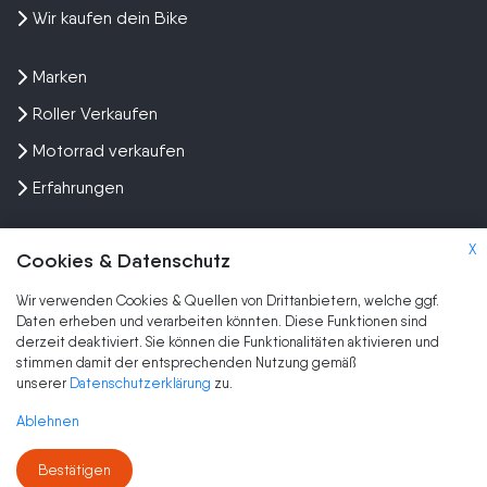
Wir kaufen dein Bike
Marken
Roller Verkaufen
Motorrad verkaufen
Erfahrungen
X
Cookies & Datenschutz
Wir verwenden Cookies & Quellen von Drittanbietern, welche ggf.
Kundenbewertungen und Erfahrungen zu
Daten erheben und verarbeiten könnten. Diese Funktionen sind
SEHR GUT
Wir kaufen dein Motorrad
derzeit deaktiviert. Sie können die Funktionalitäten aktivieren und
stimmen damit der entsprechenden Nutzung gemäß
SEHR GUT
2.079
2.079
unserer
Datenschutzerklärung
zu.
Kundenbewertungen
1
Bewertungen von
Authentizität
Ablehnen
anderen Quelle
5,00
/
4,70
Blick aufs ProvenExpert-Profil werfen
Bestätigen