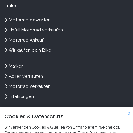
Links
Motorrad bewerten
Unfall Motorrad verkaufen
Motorrad Ankauf
Wir kaufen dein Bike
Marken
Roller Verkaufen
Motorrad verkaufen
Erfahrungen
X
Cookies & Datenschutz
Wir verwenden Cookies & Quellen von Drittanbietern, welche ggf.
Kundenbewertungen und Erfahrungen zu
Daten erheben und verarbeiten könnten. Diese Funktionen sind