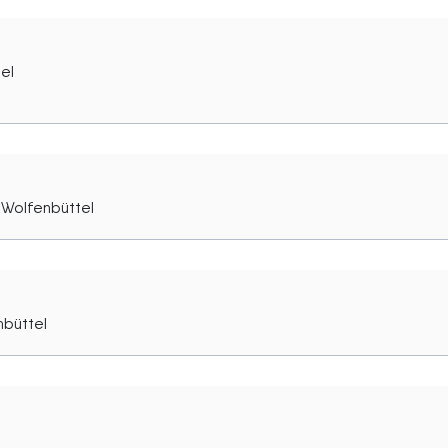
el
 Wolfenbüttel
nbüttel