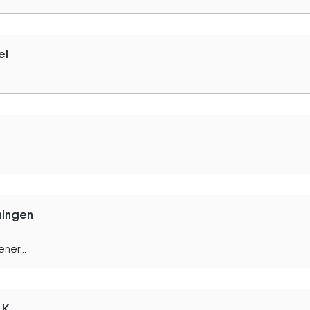
el
ningen
ner...
K.