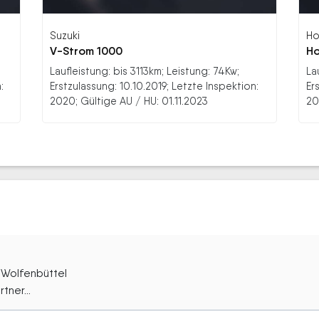
Suzuki
Ho
V-Strom 1000
Ho
Laufleistung: bis 3113km; Leistung: 74Kw;
La
:
Erstzulassung: 10.10.2019; Letzte Inspektion:
Er
2020; Gültige AU / HU: 01.11.2023
20
 Wolfenbüttel
tner...