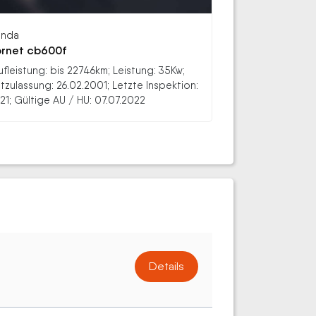
nda
rnet cb600f
ufleistung: bis 22746km; Leistung: 35Kw;
stzulassung: 26.02.2001; Letzte Inspektion:
21; Gültige AU / HU: 07.07.2022
Details