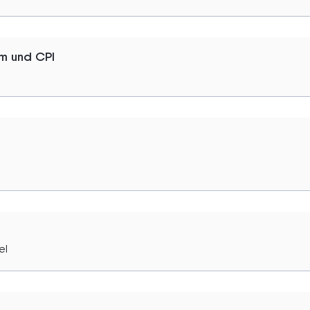
im und CPI
el