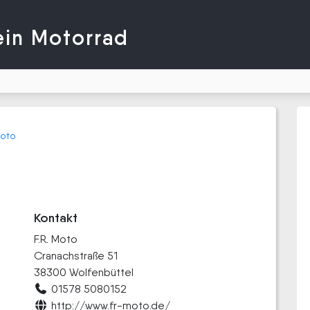
ein Motorrad
Moto
Kontakt
F.R. Moto
Cranachstraße 51
38300 Wolfenbüttel
01578 5080152
http://www.fr-moto.de/