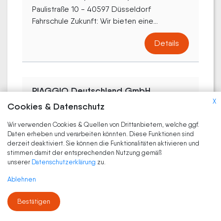
Paulistraße 10 - 40597 Düsseldorf
Fahrschule Zukunft: Wir bieten eine...
Details
PIAGGIO Deutschland GmbH
X
Reisholzer Werftstraße 40 - 40589
Cookies & Datenschutz
Düsseldorf
Wir verwenden Cookies & Quellen von Drittanbietern, welche ggf.
Piaggio revolutioniert die Mobilität durch...
Daten erheben und verarbeiten könnten. Diese Funktionen sind
derzeit deaktiviert. Sie können die Funktionalitäten aktivieren und
Details
stimmen damit der entsprechenden Nutzung gemäß
unserer
Datenschutzerklärung
zu.
Ablehnen
Polo Motorrad Ddorf
Bestätigen
Reisholzer Werftstraße 76 - 40589