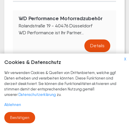
WD Performance Motorradzubehör
Rolandstraße 19 - 40476 Düsseldorf
WD Performance ist Ihr Partner...
Details
X
Cookies & Datenschutz
CM.Motorcycles GmbH
Wir verwenden Cookies & Quellen von Drittanbietern, welche ggf.
Daten erheben und verarbeiten könnten. Diese Funktionen sind
Wiesenstraße - 40549 Düsseldorf
derzeit deaktiviert. Sie können die Funktionalitäten aktivieren und
CM.MOTORCYCLES GmbH bietet eine
stimmen damit der entsprechenden Nutzung gemäß
faszinierende...
unserer
Datenschutzerklärung
zu.
Ablehnen
Details
Bestätigen