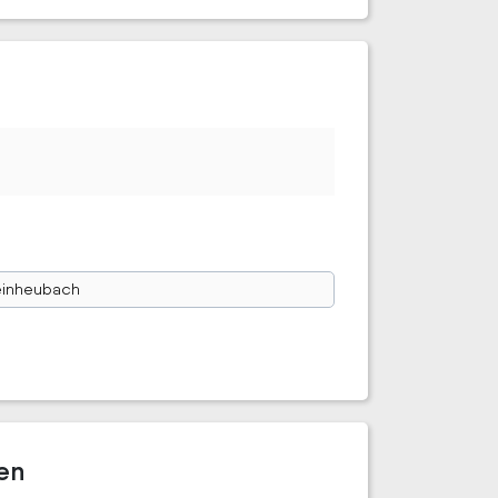
einheubach
en