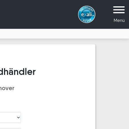
Menü
dhändler
nover