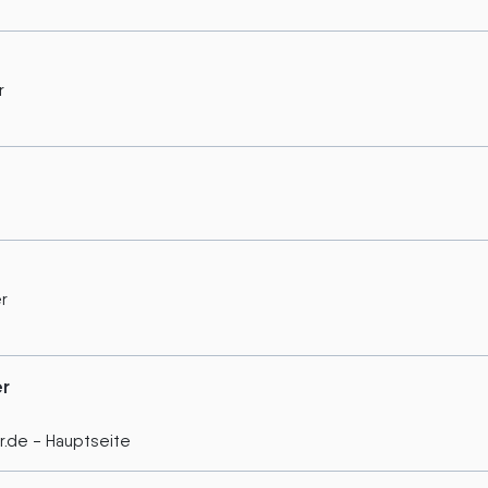
r
r
r
.de - Hauptseite