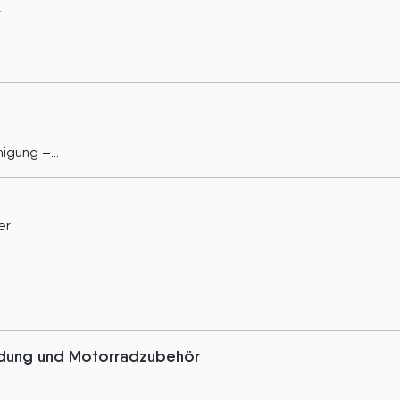
r
igung –...
er
idung und Motorradzubehör