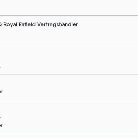
Royal Enfield Vertragshändler
.
er
r
er