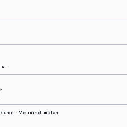
ne...
er
.
etung – Motorrad mieten