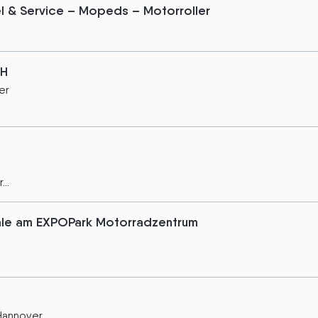
l & Service – Mopeds – Motorroller
bH
er
..
ale am EXPOPark Motorradzentrum
Hannover