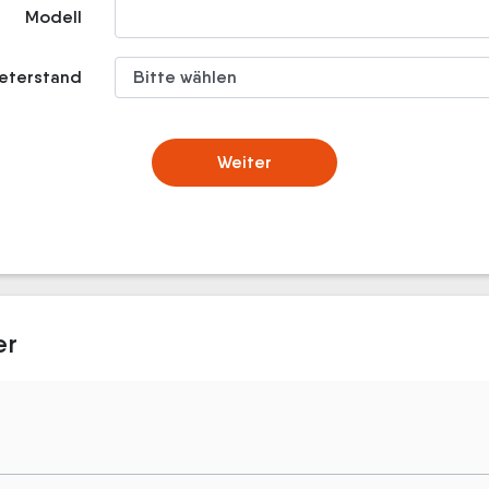
Modell
meterstand
Weiter
er