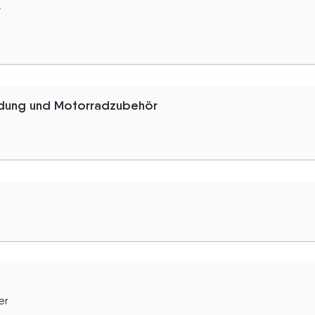
r
idung und Motorradzubehör
er