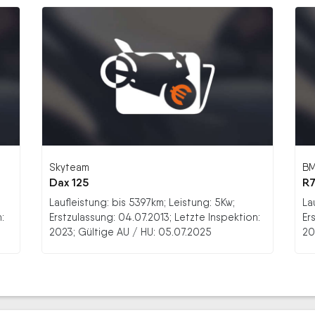
Skyteam
B
Dax 125
R7
Laufleistung: bis 5397km; Leistung: 5Kw;
La
:
Erstzulassung: 04.07.2013; Letzte Inspektion:
Er
2023; Gültige AU / HU: 05.07.2025
20