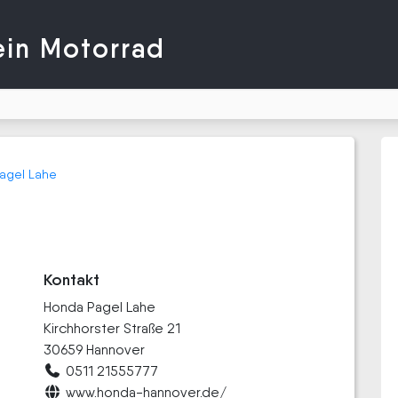
ein Motorrad
agel Lahe
Kontakt
Honda Pagel Lahe
Kirchhorster Straße 21
30659 Hannover
0511 21555777
www.honda-hannover.de/