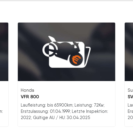
Honda
Su
VFR 800
SV
Laufleistung: bis 65900km; Leistung: 72Kw;
La
n:
Erstzulassung: 01.04.1999; Letzte Inspektion:
Er
2022; Gültige AU / HU: 30.04.2025
20