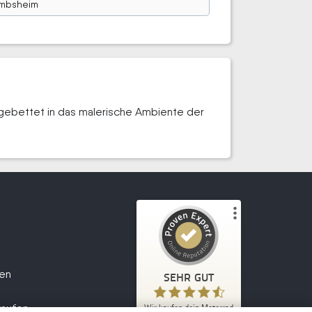
mbsheim
gebettet in das malerische Ambiente der
Kundenbewertungen und Erfahrungen zu
Wir kaufen dein Motorrad
fen
SEHR GUT
2.047
SEHR GUT
1
Bewertungen von
kaufen
Wir kaufen dein Motorrad
5,00
/
4,70
anderen Quelle