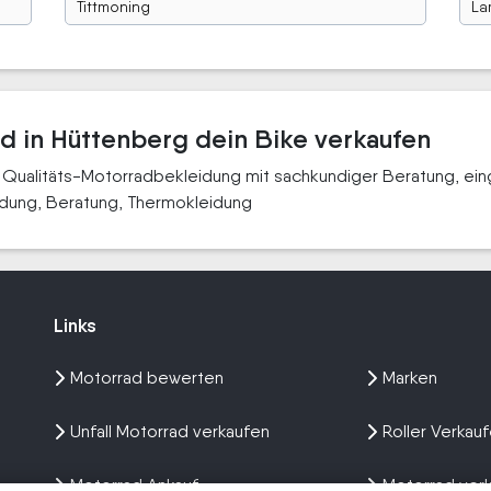
Tittmoning
La
ad in Hüttenberg dein Bike verkaufen
 Qualitäts-Motorradbekleidung mit sachkundiger Beratung, ein
eidung, Beratung, Thermokleidung
Links
Links
Motorrad bewerten
Marken
Unfall Motorrad verkaufen
Roller Verkau
Motorrad Ankauf
Motorrad ver