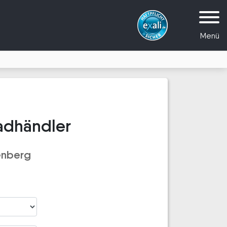
Menü
adhändler
enberg