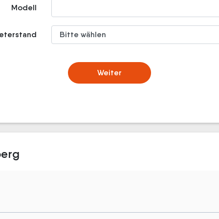
Modell
meterstand
Weiter
berg
g