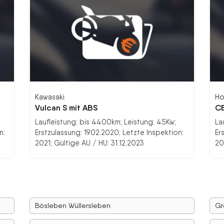
Kawasaki
Ho
Vulcan S mit ABS
CB
Laufleistung: bis 4400km; Leistung: 45Kw;
La
n:
Erstzulassung: 19.02.2020; Letzte Inspektion:
Er
2021; Gültige AU / HU: 31.12.2023
20
Bösleben Wüllersleben
Gr