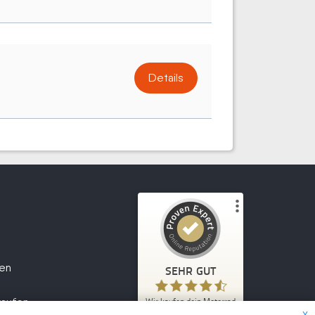
Details
Kundenbewertungen und Erfahrungen zu
Wir kaufen dein Motorrad
fen
SEHR GUT
2.047
SEHR GUT
1
Bewertungen von
kaufen
Wir kaufen dein Motorrad
5,00
/
4,70
anderen Quelle