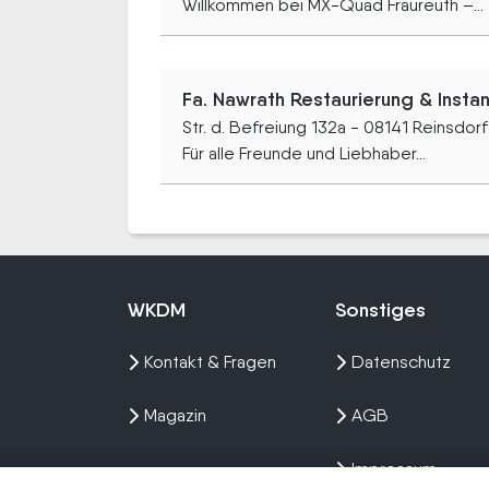
Willkommen bei MX-Quad Fraureuth –...
Fa. Nawrath Restaurierung & Inst
Str. d. Befreiung 132a - 08141 Reinsdorf
Für alle Freunde und Liebhaber...
WKDM
Sonstiges
Kontakt & Fragen
Datenschutz
Magazin
AGB
Impressum