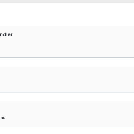
ndler
dau