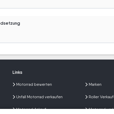
andsetzung
Links
Links
Motorrad bewerten
Marken
Unfall Motorrad verkaufen
Roller Verkau
Motorrad Ankauf
Motorrad ver