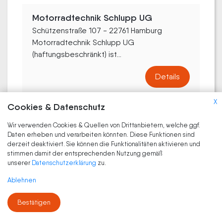
Motorradtechnik Schlupp UG
Schützenstraße 107 - 22761 Hamburg
Motorradtechnik Schlupp UG
(haftungsbeschränkt) ist...
Details
X
Cookies & Datenschutz
Stüdemann. ECHT. BMW. MOTORRAD.
Wir verwenden Cookies & Quellen von Drittanbietern, welche ggf.
Daten erheben und verarbeiten könnten. Diese Funktionen sind
Das Original in Hamburg seit 1971
derzeit deaktiviert. Sie können die Funktionalitäten aktivieren und
Merkurring 116 - 22143 Hamburg
stimmen damit der entsprechenden Nutzung gemäß
Stüdemann GmbH ist ein traditionsreicher...
unserer
Datenschutzerklärung
zu.
Ablehnen
Details
Bestätigen