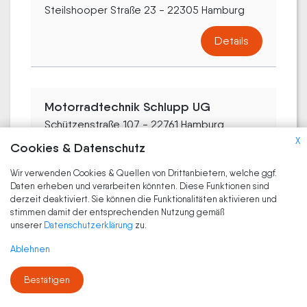
Steilshooper Straße 23 - 22305 Hamburg
Details
Motorradtechnik Schlupp UG
Schützenstraße 107 - 22761 Hamburg
Motorradtechnik Schlupp UG
X
Cookies & Datenschutz
(haftungsbeschränkt) ist...
Wir verwenden Cookies & Quellen von Drittanbietern, welche ggf.
Daten erheben und verarbeiten könnten. Diese Funktionen sind
Details
derzeit deaktiviert. Sie können die Funktionalitäten aktivieren und
stimmen damit der entsprechenden Nutzung gemäß
unserer
Datenschutzerklärung
zu.
Ablehnen
Stüdemann. ECHT. BMW. MOTORRAD.
Das Original in Hamburg seit 1971
Bestätigen
Merkurring 116 - 22143 Hamburg
Stüdemann GmbH ist ein traditionsreicher...